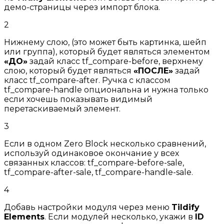
демо-страницы через импорт блока.
2
Нижнему слою, (это может быть картинка, шейп
или группа), который будет являться элементом
«ДО»
задай класс
tf_compare-before
, верхнему
слою, который будет являться
«ПОСЛЕ»
задай
класс
tf_compare-after
. Ручка с классом
tf_compare-handle
опциональна и нужна только
если хочешь показывать видимый
перетаскиваемый элемент.
3
Если в одном Zero Block несколько сравнений,
используй одинаковое окончание у всех
связанных классов:
tf_compare-before-sale
,
tf_compare-after-sale
,
tf_compare-handle-sale
.
4
Добавь настройки модуля через меню
Tildify
Elements
. Если модулей несколько, укажи в
ID