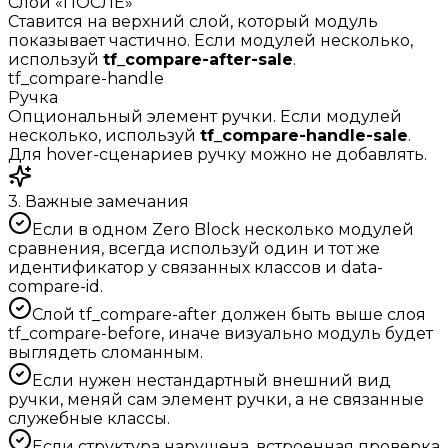
Слой «ПОСЛЕ»
Ставится на верхний слой, который модуль
показывает частично. Если модулей несколько,
используй
tf_compare-after-sale
.
tf_compare-handle
Ручка
Опциональный элемент ручки. Если модулей
несколько, используй
tf_compare-handle-sale
.
Для hover-сценариев ручку можно не добавлять.
3. Важные замечания
Если в одном Zero Block несколько модулей
сравнения, всегда используй один и тот же
идентификатор у связанных классов и
data-
compare-id
.
Слой
tf_compare-after
должен быть выше слоя
tf_compare-before
, иначе визуально модуль будет
выглядеть сломанным.
Если нужен нестандартный внешний вид
ручки, меняй сам элемент ручки, а не связанные
служебные классы.
Если структура нарушена, встроенная проверка