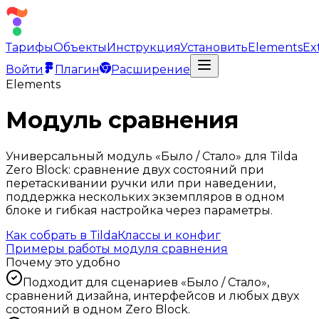
Тарифы
Объекты
Инструкция
Установить
Elements
Ex
Войти
Плагин
Расширение
Elements
Модуль сравнения
Универсальный модуль «Было / Стало» для Tilda
Zero Block: сравнение двух состояний при
перетаскивании ручки или при наведении,
поддержка нескольких экземпляров в одном
блоке и гибкая настройка через параметры.
Как собрать в Tilda
Классы и конфиг
Примеры работы модуля сравнения
Почему это удобно
Подходит для сценариев «Было / Стало»,
сравнений дизайна, интерфейсов и любых двух
состояний в одном Zero Block.