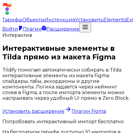
Тарифы
Объекты
Инструкция
Установить
Elements
Ex
Войти
Плагин
Расширение
Интерактив
Интерактивные элементы в
Tilda прямо из макета Figma
Tildify помогает автоматически собирать в Tilda
интерактивные элементы из макета Figma:
слайдеры, табы, аккордеоны и другие
компоненты. Логика задается через нейминг
слоев в Figma, а после импорта элементы можно
настраивать через удобный UI прямо в Zero Block.
Установить расширение
Плагин Figma
Попробовать интерактивный импорт бесплатно
На бесплатном тарифе доступно 10 импортов в